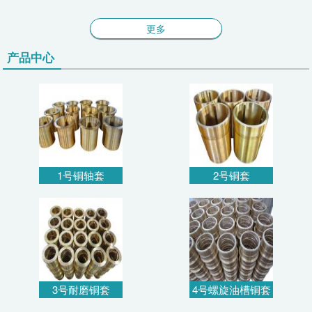
更多
产品中心
1号铜轴套
2号铜套
3号耐磨铜套
4号螺旋油槽铜套