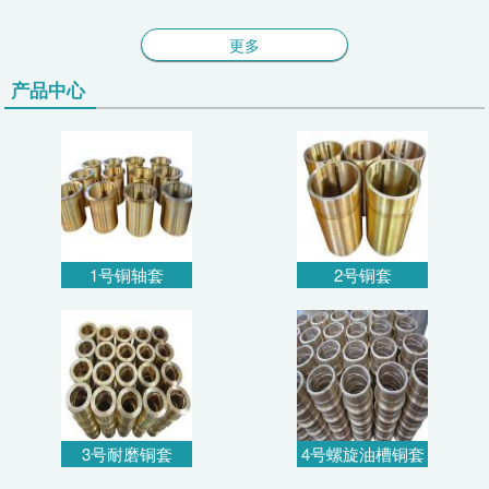
更多
产品中心
1号铜轴套
2号铜套
3号耐磨铜套
4号螺旋油槽铜套