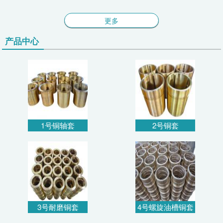
更多
产品中心
1号铜轴套
2号铜套
3号耐磨铜套
4号螺旋油槽铜套