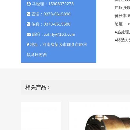
马经理：15903072273
屈服强度 
固话：0373-6615898
伸长率 δ
硬度 ：≥
传真：0373-6615588
●热处理
邮箱：xxhrty@163.com
●铸造
地址：河南省新乡市辉县市峪河
镇马庄村西
相关产品：