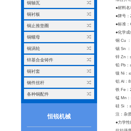
铜轴瓦
●材料名
铜衬板
●牌号：Z
●标准：GB
铜止推垫圈
●化学成
铜螺母
铜 Cu 
铜涡轮
锡 Sn ：
锌 Zn：
锌基合金铸件
铅 Pb：
铜衬套
镍 Ni：
铝 Al：8
钢件丝杆
铁 Fe：2
各种铜配件
锰 Mn：
硅 Si ：
注：杂质
恒锐机械
●力学性
抗拉强度 