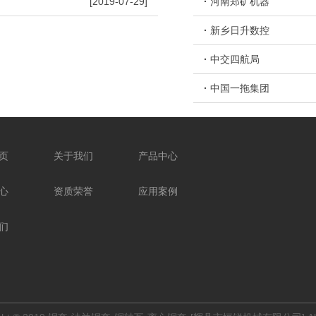
[2019-07-29]
·
河南郑矿机器
铜螺母
·
新乡日升数控
·
中交四航局
·
中国一拖集团
页
关于我们
产品中心
心
资质荣誉
应用案例
们