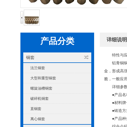
产品分类
详细说明
特性与
铜套
铝青铜
法兰铜套
金，形成高
大型和重型铜套
脆，一般应
详细参
螺旋油槽铜套
●产品
破碎机铜套
●材料牌
直铜套
●铸造
●产品
离心铜套
综合介