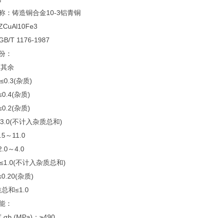
称：铸造铜合金10-3铝青铜
CuAl10Fe3
/T 1176-1987
份：
：其余
≤0.3(杂质)
≤0.4(杂质)
≤0.2(杂质)
≤3.0(不计入杂质总和)
.5～11.0
.0～4.0
≤1.0(不计入杂质总和)
≤0.20(杂质)
总和≤1.0
能：
σb (MPa)：≥490