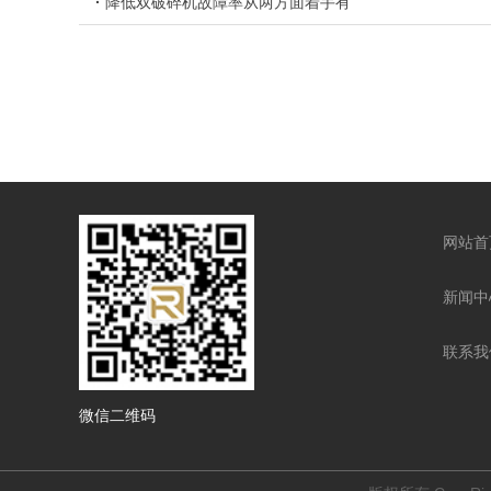
·
降低双破碎机故障率从两方面着手有
铜螺母
铜螺母
网站首
新闻中
联系我
微信二维码