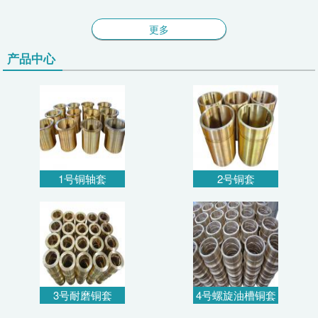
更多
产品中心
1号铜轴套
2号铜套
3号耐磨铜套
4号螺旋油槽铜套