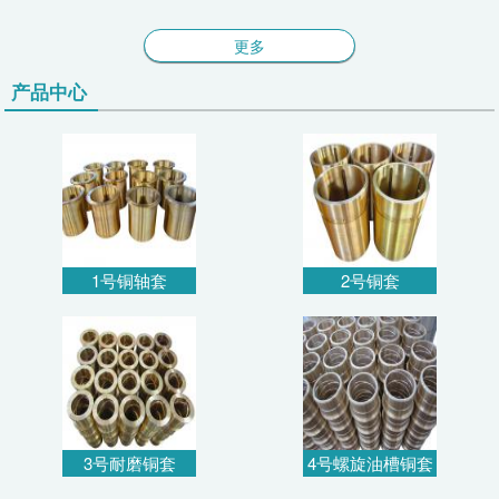
更多
产品中心
1号铜轴套
2号铜套
3号耐磨铜套
4号螺旋油槽铜套