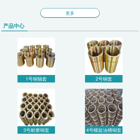
更多
产品中心
1号铜轴套
2号铜套
3号耐磨铜套
4号螺旋油槽铜套