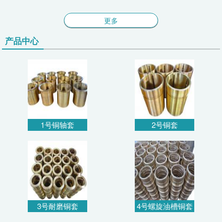
更多
产品中心
1号铜轴套
2号铜套
3号耐磨铜套
4号螺旋油槽铜套