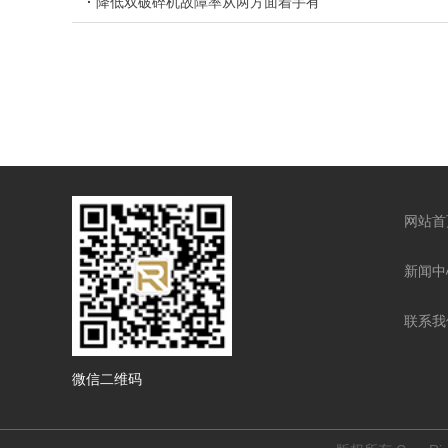
·
降低双破碎机故障率从两方面着手有
套
铜衬套
网站首
新闻中
联系我
微信二维码