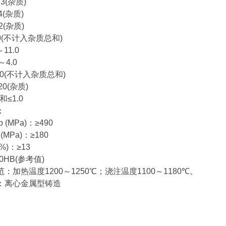
.3(
杂质
)
4(
杂质
)
2(
杂质
)
(
不计入杂质总和
)
～
11.0
～
4.0
0(
不计入杂质总和
)
20(
杂质
)
和
≤1.0
：
b (MPa)
：
≥490
 (MPa)
：
≥180
(%)
：
≥13
0HB(
参考值
)
范：加热温度
1200
～
1250
℃
；浇注温度
1100
～
1180
℃
。
：离心金属型铸造