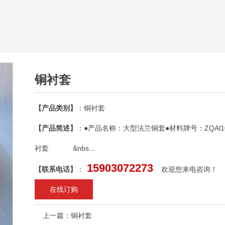
铜衬套
【产品类别】
：铜衬套
【产品简述】
：●产品名称：大型法兰铜套●材料牌号：ZQAl
衬套 &nbs...
15903072273
【联系电话】
：
欢迎您来电咨询！
在线订购
上一篇：
铜衬套