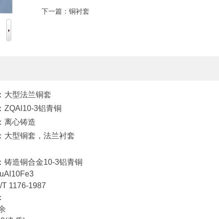
下一篇：
铜衬套
：大型法兰铜套
：
ZQAl10-3
铝青铜
：离心铸造
：大型铜套，法兰衬套
：铸造铜合金
10-3
铝青铜
uAl10Fe3
/T 1176-1987
：
余