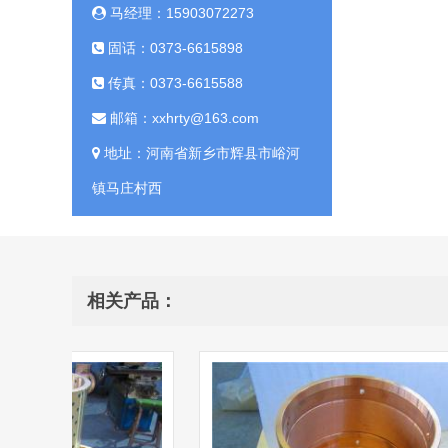
马经理：15903072273
固话：0373-6615898
传真：0373-6615588
邮箱：xxhrty@163.com
地址：河南省新乡市辉县市峪河
镇马庄村西
相关产品：