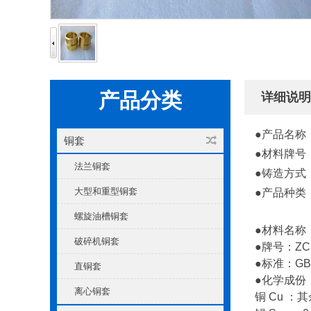
产品分类
详细说明
●
产品名称
铜套
●
材料牌号
法兰铜套
●
铸造方式
大型和重型铜套
●
产品种类
螺旋油槽铜套
●
材料名称
破碎机铜套
●
牌号：
ZC
●
标准：
GB
直铜套
●
化学成份
离心铜套
铜
Cu
：其