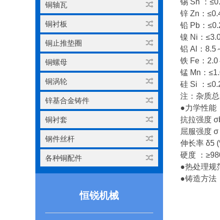
锡
Sn
：
≤0
铜轴瓦
锌
Zn
：
≤0.
铜衬板
铅
Pb
：
≤0.
镍
Ni
：
≤3.0
铜止推垫圈
铝
Al
：
8.5
铁
Fe
：
2.0
铜螺母
锰
Mn
：
≤1.
铜涡轮
硅
Si
：
≤0.
注：杂质总
锌基合金铸件
●
力学性能
铜衬套
抗拉强度
σ
屈服强度
σ
钢件丝杆
伸长率
δ5 
硬度
：
≥98
各种铜配件
●
热处理规
●
铸造方法
恒锐机械