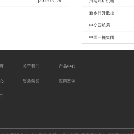
[2019-07-29]
·
河南郑矿机器
铜衬套
·
新乡日升数控
·
中交四航局
·
中国一拖集团
页
关于我们
产品中心
心
资质荣誉
应用案例
们